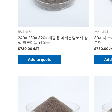
분사 매체
분사 매체
240# 280# 320# 래핑용 미세분말로서 갈
30메시 
색 알루미늄 산화물
그릿
$
780.00
/MT
$
780.00
/
Add to quote
Add