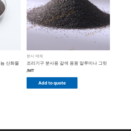
분사 매체
미늄 산화물
조리기구 분사용 갈색 용융 알루미나 그릿
/MT
Add to quote