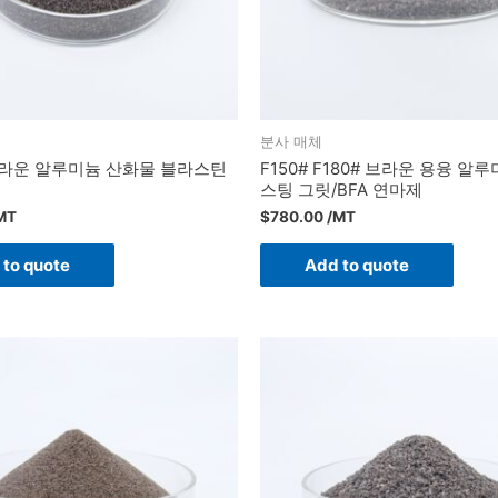
분사 매체
브라운 알루미늄 산화물 블라스틴
F150# F180# 브라운 용융 알
스팅 그릿/BFA 연마제
MT
$
780.00
/MT
 to quote
Add to quote