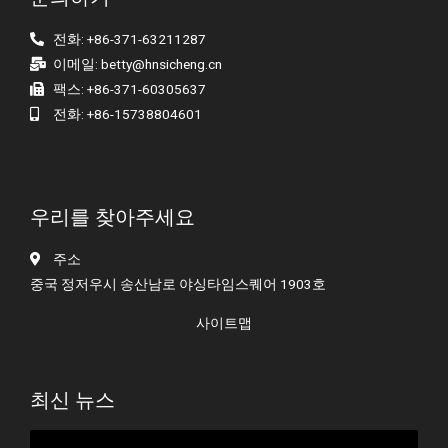
전화: +86-371-63211287
이메일:
betty@hnsicheng.cn
팩스: +86-371-60305637
전화: +86-15738804601
우리를 찾아주세요
주소
중국 정저우시 송산남로 야싱타임스퀘어 1903호
사이트맵
최신 뉴스